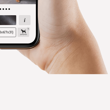
3х67х31)
ия
сплатной
кой
дних собак
-
ивана, только
ая, чтобы
змерам вашего