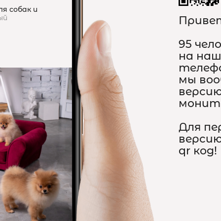
я собак и
ый
Привет
95 чел
на наш
телеф
мы воо
версию
монит
Для пе
версию
qr код!